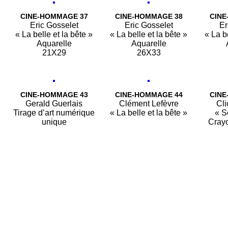
CINE-HOMMAGE 37
CINE-HOMMAGE 38
CINE
Eric Gosselet
Eric Gosselet
Er
« La belle et la bête »
« La belle et la bête »
« La b
Aquarelle
Aquarelle
21X29
26X33
CINE-HOMMAGE 43
CINE-HOMMAGE 44
CINE
Gerald Guerlais
Clément Lefèvre
Cli
Tirage d’art numérique
« La belle et la bête »
« S
unique
Crayo