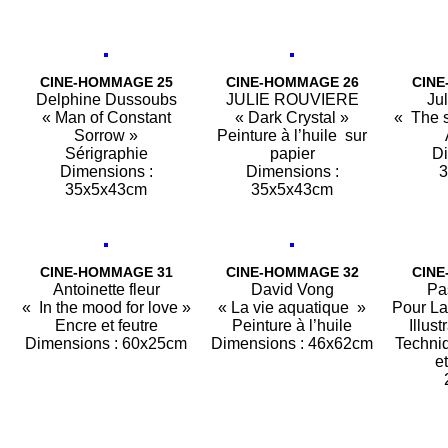
CINE-HOMMAGE 25
CINE-HOMMAGE 26
CINE
Delphine Dussoubs
JULIE ROUVIERE
Ju
« Man of Constant
« Dark Crystal »
« The s
Sorrow »
Peinture à l’huile sur
Sérigraphie
papier
Di
Dimensions :
Dimensions :
3
35x5x43cm
35x5x43cm
CINE-HOMMAGE 31
CINE-HOMMAGE 32
CINE
Antoinette fleur
David Vong
Pa
« In the mood for love »
« La vie aquatique »
Pour La
Encre et feutre
Peinture à l’huile
Illust
Dimensions : 60x25cm
Dimensions : 46x62cm
Techniq
e